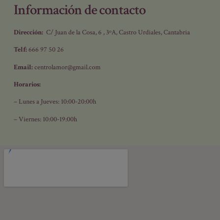
Información de contacto
SUSCRIBIRSE
Dirección:
C/ Juan de la Cosa, 6 , 3ºA, Castro Urdiales, Cantabria
Telf:
666 97 50 26
Email:
centrolamor@gmail.com
Horarios:
– Lunes a Jueves: 10:00-20:00h
– Viernes: 10:00-19:00h
¿Quieres que te acompañemos a vincularte desde el amor
sano contigo y con tu entorno?
Únete a nuestra lista exclusiva y te enviamos nuestro