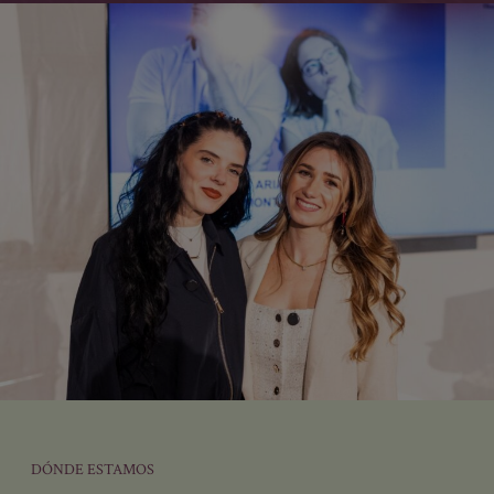
Acepto las condiciones y recibir sus
newsletters.
Puede cancelar su suscripción cuando quiera
mediante el enlace de nuestra newsletter.
Usamos Brevo como plataforma
de marketing. Al enviar este
formulario, aceptas que los datos
personales que proporcionaste se
transferirán a Brevo para su
procesamiento, de acuerdo con
la
Política de privacidad de Brevo.
DÓNDE ESTAMOS