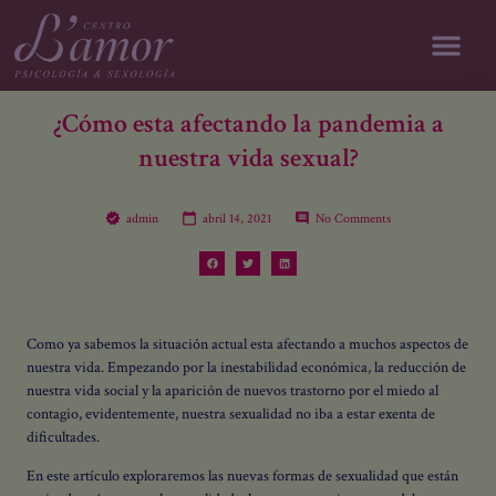
modal-check
¿Cómo esta afectando la pandemia a
nuestra vida sexual?
admin
abril 14, 2021
No Comments
Como ya sabemos la situación actual esta afectando a muchos aspectos de
nuestra vida. Empezando por la inestabilidad económica, la reducción de
nuestra vida social y la aparición de nuevos trastorno por el miedo al
contagio, evidentemente, nuestra sexualidad no iba a estar exenta de
dificultades.
En este artículo exploraremos las nuevas formas de sexualidad que están