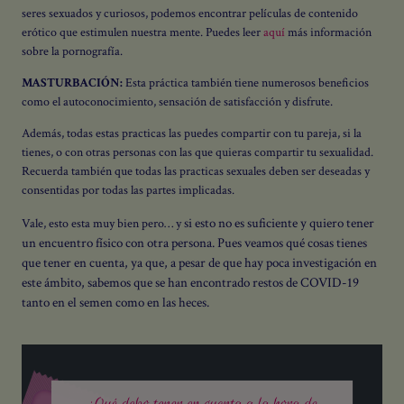
seres sexuados y curiosos, podemos encontrar películas de contenido
erótico que estimulen nuestra mente. Puedes leer
aquí
más información
sobre la pornografía.
MASTURBACIÓN:
Esta práctica también tiene numerosos beneficios
como el autoconocimiento, sensación de satisfacción y disfrute.
Además, todas estas practicas las puedes compartir con tu pareja, si la
tienes, o con otras personas con las que quieras compartir tu sexualidad.
Recuerda también que todas las practicas sexuales deben ser deseadas y
consentidas por todas las partes implicadas.
si esto no es suficiente y quiero tener
Vale, esto esta muy bien pero… y
un encuentro físico con otra persona. Pues veamos qué cosas tienes
que tener en cuenta, ya que, a pesar de que hay poca investigación en
este ámbito, sabemos que se han encontrado restos de COVID-19
tanto en el semen como en las heces.