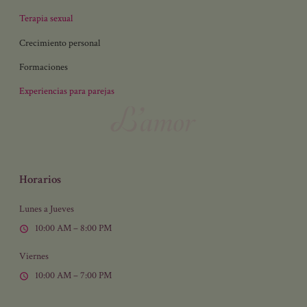
Terapia sexual
Crecimiento personal
Formaciones
Experiencias para parejas
Horarios
Lunes a Jueves
10:00 AM – 8:00 PM
Viernes
10:00 AM – 7:00 PM