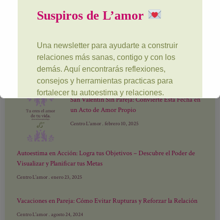
Nuestros Vínculos en la Era Digital
Suspiros de L’amor
Centro L'amor
abril 9, 2025
Una newsletter para ayudarte a construir
Ansiedad, Estrés y Trauma: Cómo el EMDR
Puede Ayudarte
relaciones más sanas, contigo y con los
demás. Aquí encontrarás reflexiones,
Centro L'amor
marzo 27, 2025
consejos y herramientas practicas para
fortalecer tu autoestima y relaciones.
San Valentín Sin Pareja: Convierte Esta Fecha en
Únete y acompáñanos en este camino
un Acto de Amor Propio
hacia el
amor sano
.
Centro L'amor
febrero 10, 2025
Autoestima en Acción: Logra tus Objetivos – Descubre el Poder de
Visualizar y Planificar tus Metas
Centro L'amor
enero 23, 2025
Vacaciones en Pareja: Cómo Evitar Rupturas y Reforzar la Relación
Centro L'amor
agosto 24, 2024