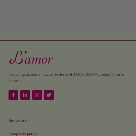
Te acompañamos a vincularte desde el AMOR SANO contigo y con tu
entorno.
Servicios
Terapia de pareja