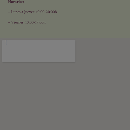
Horarios:
– Lunes a Jueves: 10:00-20:00h
– Viernes: 10:00-19:00h