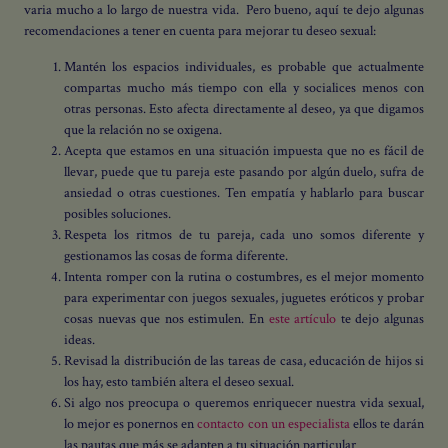
varia mucho a lo largo de nuestra vida. Pero bueno, aquí te dejo algunas
recomendaciones a tener en cuenta para mejorar tu deseo sexual:
Mantén los espacios individuales, es probable que actualmente
compartas mucho más tiempo con ella y socialices menos con
otras personas. Esto afecta directamente al deseo, ya que digamos
que la relación no se oxigena.
Acepta que estamos en una situación impuesta que no es fácil de
llevar, puede que tu pareja este pasando por algún duelo, sufra de
ansiedad o otras cuestiones. Ten empatía y hablarlo para buscar
posibles soluciones.
Respeta los ritmos de tu pareja, cada uno somos diferente y
gestionamos las cosas de forma diferente.
Intenta romper con la rutina o costumbres, es el mejor momento
para experimentar con juegos sexuales, juguetes eróticos y probar
cosas nuevas que nos estimulen. En
este artículo
te dejo algunas
ideas.
Revisad la distribución de las tareas de casa, educación de hijos si
los hay, esto también altera el deseo sexual.
Si algo nos preocupa o queremos enriquecer nuestra vida sexual,
lo mejor es ponernos en
contacto con un especialista
ellos te darán
las pautas que más se adapten a tu situación particular