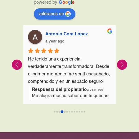
powered by
G
o
o
g
l
e
valóranos en
Antonio Cora López
a year ago
He tenido una experiencia 
Muy bue
zado y 
verdaderamente transformadora. Desde 
empátic
ando 
el primer momento me sentí escuchado, 
primer 
comprendido y en un espacio seguro 
totalme
do 
donde poder hablar abiertamente sobre 
Respuesta del propietario
Respu
r ago
a year ago
s tan
Me alegra mucho saber que te quedas
Es mu
temas íntimos y a menudo consideras 
e te has
con esa sensación. Muchas gracias por
os si
l.Muy 
tabú.
mos
confiar en el Centro L’amor y
esto 
Me ayudaron a entender mejor a mi 
recomendarnos.
parec
pareja y superar bloques que arrastraba 
ento son
confia
desde hace años.
 por
100% Recomendado