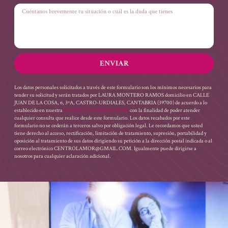
ENVIAR
Los datos personales solicitados a través de este formulario son los mínimos necesarios para
tender su solicitud y serán tratados por LAURA MONTERO RAMOS domicilio en CALLE
JUAN DE LA COSA, 6, 3ºA, CASTRO-URDIALES, CANTABRIA (39700) de acuerdo a lo
establecido en nuestra
POLÍTICA DE PRIVACIDAD
con la finalidad de poder atender
cualquier consulta que realice desde este formulario. Los datos recabados por este
formulario no se cederán a terceros salvo por obligación legal. Le recordamos que usted
tiene derecho al acceso, rectificación, limitación de tratamiento, supresión, portabilidad y
oposición al tratamiento de sus datos dirigiendo su petición a la dirección postal indicada o al
correo electrónico CENTROLAMOR@GMAIL.COM. Igualmente puede dirigirse a
nosotros para cualquier aclaración adicional.