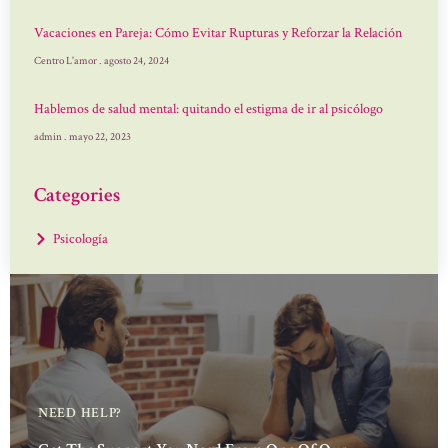
Vacaciones en Pareja: Cómo Evitar Rupturas y Reforzar la Relación
Centro L'amor
agosto 24, 2024
Hablemos de salud mental: quitando el estigma de ir al psicólogo
admin
mayo 22, 2023
Categories
Psicología
NEED HELP?