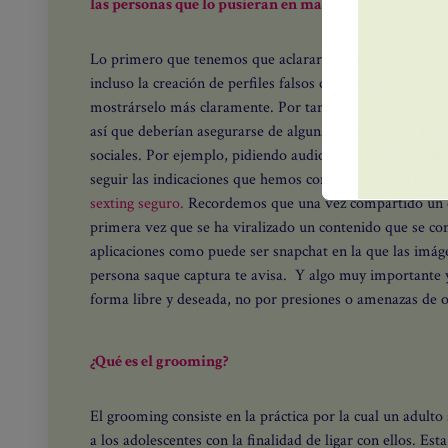
las personas que lo pusieran en marcha?
Lo primero que tenemos que aclarar es el fácil acceso q
incluso la creación de perfiles falsos con mucha facilida
mostrárselo más claramente. Por tanto, podemos pensar
así que deberían asegurarse de alguna forma de que la per
sociales. Por ejemplo, pidiendo audios o videos diciendo
seguir las indicaciones que hemos comentado anteriorm
sexting seguro.
Recordemos que una vez compartido un con
primera vez que se ha viralizado un contenido que se co
aplicaciones como puede ser snapchat en la que las imág
persona saque captura te avisa. Y algo muy importante y
forma libre y deseada, no por presiones o amenazas de 
¿Qué es el grooming?
El grooming consiste en la práctica por la cual un adulto
a los adolescentes con la finalidad de ligar con ellos. Est