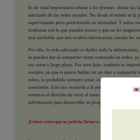
Es de vital importancia educar a los jóvenes -desde las 
adecuado de las redes sociales. No desde el miedo ni la p
supervisando pero permitiendo su intimidad. Y sobre to
confianza con la que pueden contar y que no les juzgare
más probable que nos oculten información cuando les su
Por ello, lo más adecuado es darles toda la información, 
se pueden dar al compartir cierto contenido en redes, ya
sus actos a largo plazo. Por otro lado, también es import
sociales, ya que si quiere hablar en un chat o compartir
¿Quieres q
sabes, lo prohibido siempre atrae, sin embargo sí tiene
consciente. Esto me recuerda a la polémica que hubo re
tenemos el derecho de estar al tanto de qué información 
Úne
información para desarrollar su propio razonamiento crít
¿Cómo crees que se podría llevar a cabo una buena prá