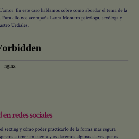
 L’amor. En este caso hablamos sobre como abordar el tema de la
ra. Para ello nos acompaña Laura Montero psicóloga, sexóloga y
astro Urdiales.
¡TRANSFORMA TUS RELACIONES CON L'AMO
 en redes sociales
Suspiros de L’amor
el sexting y cómo poder practicarlo de la forma más segura
Una newsletter para ayudarte a
spectos a tener en cuenta y os daremos algunas claves que os