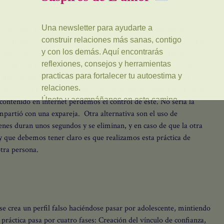
ue hay ante las redes sociales y como permiten un anonimato,
d. De hecho, esto es algo que podemos hacer con nuestros hijos para
 que estamos hablando con una persona pero puede que no sea,
sona con la que hablan es la que dice ser a través de las redes
 algo en concreto que le digamos nosotros. Lo segundo, sería
ente, en mi página web podeís encontrar un
decálogo para practicar
tenido en internet perdemos el control de este. No sería la
mpartió con una expareja. Otra alternativa son el uso de
enes duran unos segundos y se eliminan, y en caso de que la otra
 que debemos tener claro es que realizamos esta práctica de
otra persona.
 se crea un perfil falso haciéndose pasar por adolescente, mintiendo
a práctica pasa por cuatro fases: Creación del vínculo de confianza,