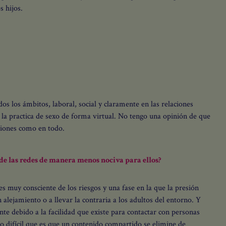
construir relaciones más sanas, contigo
s hijos.
y con los demás. Aquí encontrarás
reflexiones, consejos y herramientas
practicas para fortalecer tu autoestima y
relaciones.
Únete y acompáñanos en este camino
hacia el
amor sano
.
os los ámbitos, laboral, social y claramente en las relaciones
 la practica de sexo de forma virtual. No tengo una opinión de que
ciones como en todo.
 de las redes de manera menos nociva para ellos?
s muy consciente de los riesgos y una fase en la que la presión
 alejamiento o a llevar la contraria a los adultos del entorno. Y
te debido a la facilidad que existe para contactar con personas
Acepto las condiciones y recibir sus
o difícil que es que un contenido compartido se elimine de
newsletters.