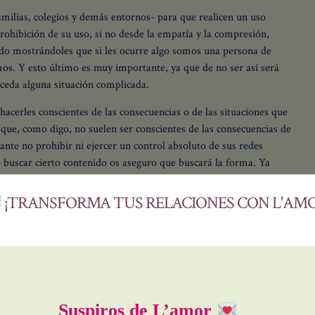
familias, colegios y demás entornos- para que realicen un uso
rohibición de su uso, si no desde la empatía y la compresión,
do mostrándoles que si les ocurre algo somos una persona de
mos. Y esto último es muy importante, ya que de no ser así será
ceda alguna situación complicada.
hacerles conscientes de las consecuencias o de las situaciones que
 que, como digo, no suelen ser conscientes de las consecuencias de
ante no prohibir ni ejercer un control absoluto de sus redes
 o buscar cierto contenido os aseguro que buscará la forma. Ya
ue te acompañemos a vincularte desde el amor sano contigo y con 
n toda la información podrán tomar decisiones de forma más
specto al PIN parental y es que aunque nosotros como padres
reciben nuestros hijos, ellos también tienen sus derechos a recibir
te a nuestra lista exclusiva y te enviamos nuestro Botiquín de L'
ico y decidir. La imposición nunca es positiva.
ctica del sexting sin que éste acarrease daños o perjuicios para