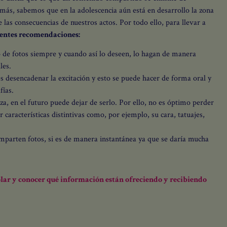
emás, sabemos que en la adolescencia aún está en desarrollo la zona
 las consecuencias de nuestros actos. Por todo ello, para llevar a
Puede cancelar su suscripción cuando quiera
mediante el enlace de nuestra newsletter.
ientes recomendaciones:
 de fotos siempre y cuando así lo deseen, lo hagan de manera
Usamos Brevo como
les.
plataforma de marketing. Al
es desencadenar la excitación y esto se puede hacer de forma oral y
enviar este formulario, aceptas
que los datos personales que
fías.
proporcionaste se transferirán a
a, en el futuro puede dejar de serlo. Por ello, no es óptimo perder
Brevo para su procesamiento,
 características distintivas como, por ejemplo, su cara, tatuajes,
de acuerdo con
la Política de
privacidad de Brevo.
mparten fotos, si es de manera instantánea ya que se daría mucha
olar y conocer qué información están ofreciendo y recibiendo
SUSCRIBIRSE