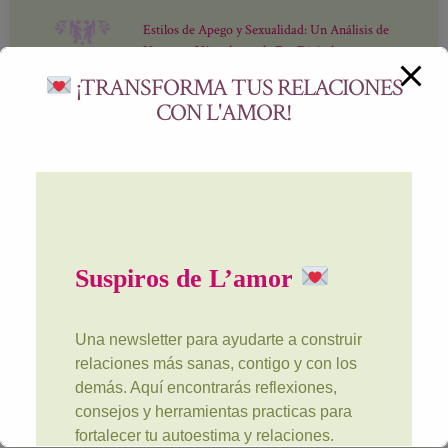
Estilos de Apego y Sexualidad: Un Análisis de
Nuestros Vínculos en la Era Digital
Centro L'amor
abril 9, 2025
Ansiedad, Estrés y Trauma: Cómo el EMDR
Puede Ayudarte
Centro L'amor
marzo 27, 2025
San Valentín Sin Pareja: Convierte Esta Fecha en
un Acto de Amor Propio
Centro L'amor
febrero 10, 2025
Autoestima en Acción: Logra tus Objetivos – Descubre el Poder de
Visualizar y Planificar tus Metas
Centro L'amor
enero 23, 2025