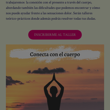
trabajaremos
la conexión con el presente a través del cuerpo,
abordando también las dificultades que podemos encontrar y cómo
nos puede ayudar frente a las sensaciones dolor. Serán talleres
teórico-prácticos donde además podrás resolver todas tus dudas.
INSCRIBIRME AL TALLER
Suspiros de L’amor
Una newsletter para ayudarte a construir
relaciones más sanas, contigo y con los
demás. Aquí encontrarás reflexiones,
consejos y herramientas practicas para
fortalecer tu autoestima y relaciones.
Únete y acompáñanos en este camino
hacia el
amor sano
.