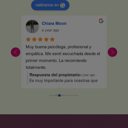
valóranos en
Chiara Moon
a year ago
Muy buena psicóloga, profesional y 
No me p
 Desde 
empática. Me sentí escuchada desde el 
acudir a
chado, 
primer momento. La recomiendo 
uro 
totalmente.
sobre 
Respuesta del propietario
Respu
r ago
a year ago
 quedas
Es muy importante para nosotras que
Me al
eras 
cias por
os sintáis escuchados y que se perciba
con e
esto desde el primer momento me
confia
mi 
parece súper bonito. Gracias por
straba 
confiar en el Centro L’amor