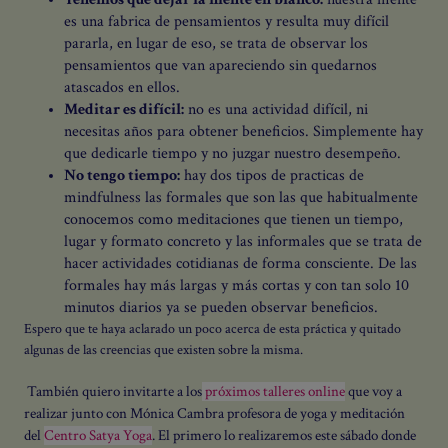
es una fabrica de pensamientos y resulta muy difícil
pararla, en lugar de eso, se trata de observar los
pensamientos que van apareciendo sin quedarnos
atascados en ellos.
Meditar es difícil:
no es una actividad difícil, ni
necesitas años para obtener beneficios. Simplemente hay
que dedicarle tiempo y no juzgar nuestro desempeño.
No tengo tiempo:
hay dos tipos de practicas de
mindfulness las formales que son las que habitualmente
conocemos como meditaciones que tienen un tiempo,
lugar y formato concreto y las informales que se trata de
hacer actividades cotidianas de forma consciente. De las
formales hay más largas y más cortas y con tan solo 10
minutos diarios ya se pueden observar beneficios.
Espero que te haya aclarado un poco acerca de esta práctica y quitado
algunas de las creencias que existen sobre la misma.
También quiero invitarte a los
próximos talleres online
que voy a
¡TRANSFORMA TUS RELACIONES
realizar junto con
Mónica Cambra profesora de yoga y meditación
del
Centro Satya Yoga
. El primero lo realizaremos este sábado donde
CON L'AMOR!