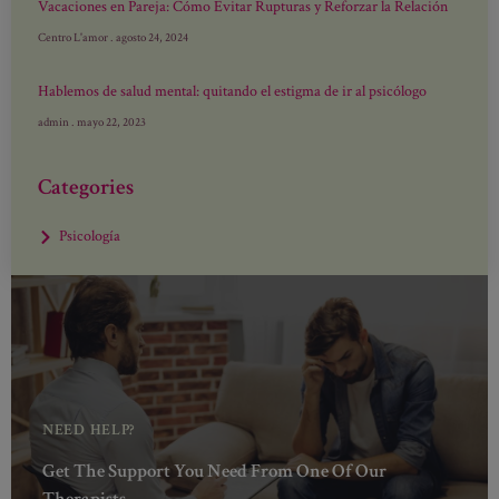
Vacaciones en Pareja: Cómo Evitar Rupturas y Reforzar la Relación
Centro L'amor
agosto 24, 2024
Hablemos de salud mental: quitando el estigma de ir al psicólogo
admin
mayo 22, 2023
Categories
Psicología
NEED HELP?
Get The Support You Need From One Of Our