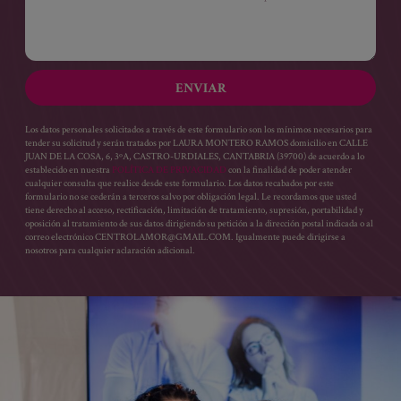
ENVIAR
Los datos personales solicitados a través de este formulario son los mínimos necesarios para
tender su solicitud y serán tratados por LAURA MONTERO RAMOS domicilio en CALLE
JUAN DE LA COSA, 6, 3ºA, CASTRO-URDIALES, CANTABRIA (39700) de acuerdo a lo
establecido en nuestra
POLÍTICA DE PRIVACIDAD
con la finalidad de poder atender
cualquier consulta que realice desde este formulario. Los datos recabados por este
formulario no se cederán a terceros salvo por obligación legal. Le recordamos que usted
tiene derecho al acceso, rectificación, limitación de tratamiento, supresión, portabilidad y
oposición al tratamiento de sus datos dirigiendo su petición a la dirección postal indicada o al
correo electrónico CENTROLAMOR@GMAIL.COM. Igualmente puede dirigirse a
nosotros para cualquier aclaración adicional.